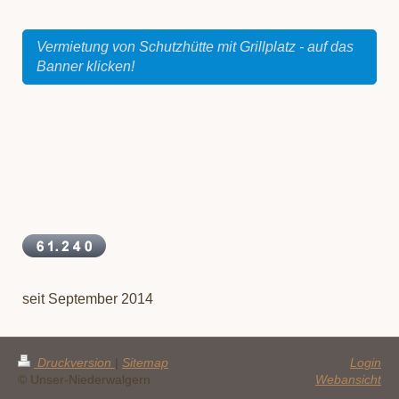
Vermietung von Schutzhütte mit Grillplatz - auf das
Banner klicken!
seit September 2014
Druckversion
|
Sitemap
Login
© Unser-Niederwalgern
Webansicht