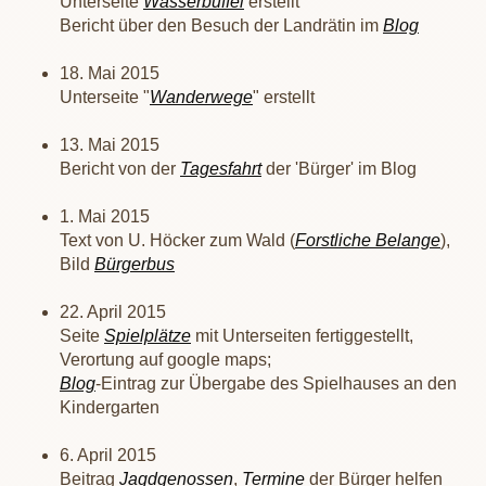
Unterseite
Wasserbüffel
erstellt
Bericht über den Besuch der Landrätin im
Blog
18. Mai 2015
Unterseite "
Wanderwege
" erstellt
13. Mai 2015
Bericht von der
Tagesfahrt
der 'Bürger' im Blog
1. Mai 2015
Text von U. Höcker zum Wald (
Forstliche Belange
),
Bild
Bürgerbus
22. April 2015
Seite
Spielplätze
mit Unterseiten fertiggestellt,
Verortung auf google maps;
Blog
-Eintrag zur Übergabe des Spielhauses an den
Kindergarten
6. April 2015
Beitrag
Jagdgenossen
,
Termine
der Bürger helfen