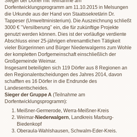
Sieger der Dörfer mit Teilnahme am
Dorfentwicklungsprogramm am 11.10.2015 in Melsungen
die Urkunde aus der Hand von Staatssekretärin Dr.
Tappeser (Umweltministerium). Die Auszeichnung schließt
3000 € "Versilberung" ein, die für zukünftige Projekte
genutzt werden können. Dies ist der vorläufige verdiente
Abschluss einer 25-jährigen ehrenamtlichen Tätigkeit
vieler Bürgerinnen und Bürger Niederwalgerns zum Wohle
der kompletten Dorfgemeinschaft einschließlich der
Großgemeinde Weimar.
Insgesamt beteiligten sich 119 Dörfer aus 8 Regionen an
den Regionalentscheidungen des Jahres 2014, davon
schafften es 16 Dörfer in die Endrunde des
Landesentscheides.
Sieger der Gruppe A
(Teilnahme am
Dorfentwicklungsprogramm):
Meißner-Germerode, Werra-Meißner-Kreis
Weimar-
Niederwalgern
, Landkreis Marburg-
Biedenkopf
Oberaula-Wahlshausen, Schwalm-Eder-Kreis.