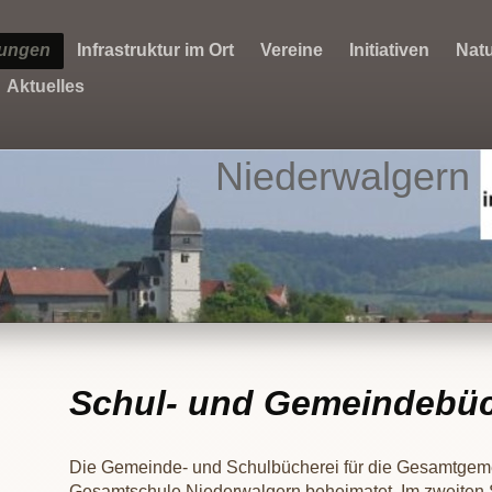
tungen
Infrastruktur im Ort
Vereine
Initiativen
Natu
Aktuelles
Niederwalgern
Schul- und Gemeindebüc
Die Gemeinde- und Schulbücherei für die Gesamtgeme
Gesamtschule Niederwalgern beheimatet. Im zweiten