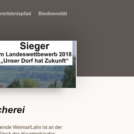
rerlebnispfad
Biodiversität
herei
inde Weimar/Lahn ist an der
 Stock des Hauptgebäudes