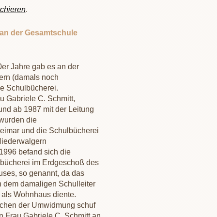
chieren
.
 an der Gesamtschule
er Jahre gab es an der
ern (damals noch
ne Schulbücherei.
 Gabriele C. Schmitt,
und ab 1987 mit der Leitung
 wurden die
imar und die Schulbücherei
Niederwalgern
996 befand sich die
bücherei im Erdgeschoß des
ses, so genannt, da das
 dem damaligen Schulleiter
4) als Wohnhaus diente.
eichen der Umwidmung schuf
 Frau Gabriele C. Schmitt an