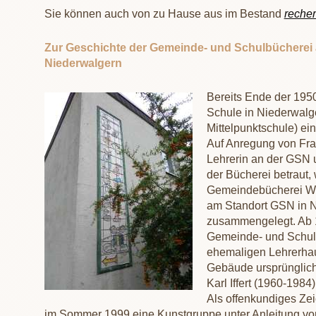
Sie können auch von zu Hause aus im Bestand
recher
Zur Geschichte der Gemeinde- und Schulbücherei
Niederwalgern
Bereits Ende der 1950
Schule in Niederwalg
Mittelpunktschule) ei
Auf Anregung von Frau
Lehrerin an der GSN 
der Bücherei betraut,
Gemeindebücherei We
am Standort GSN in 
zusammengelegt. Ab 1
Gemeinde- und Schul
ehemaligen Lehrerhau
Gebäude ursprünglich
Karl Iffert (1960-198
Als offenkundiges Z
im Sommer 1999 eine Kunstgruppe unter Anleitung von